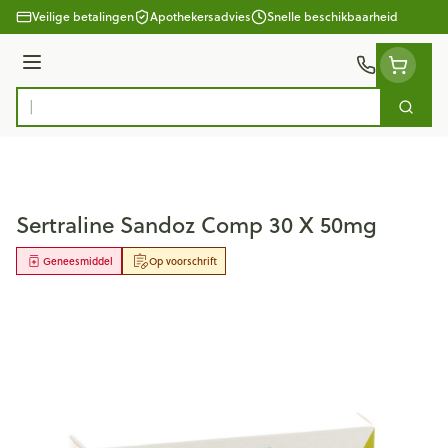
Ga naar de inhoud
Veilige betalingen
Apothekersadvies
Snelle beschikbaarheid
Menu
Zoek
Product, merk, categorie...
Sertraline Sandoz Comp 30 X 50mg
Geneesmiddel
Op voorschrift