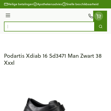
Ga naar de inhoud
Veilige betalingen
Apothekersadvies
Snelle beschikbaarheid
Menu
Zoek
Product, merk, categorie...
Podartis Xdiab 16 Sd3471 Man Zwart 38
Xxxl