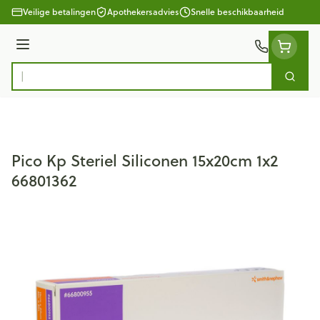
Ga naar de inhoud
Veilige betalingen
Apothekersadvies
Snelle beschikbaarheid
Menu
Zoek
Product, merk, categorie...
Pico Kp Steriel Siliconen 15x20cm 1x2
66801362