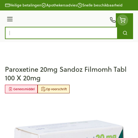
Ga naar de inhoud
Veilige betalingen
Apothekersadvies
Snelle beschikbaarheid
Menu
Zoek
Product, merk, categorie...
Paroxetine 20mg Sandoz Filmomh Tabl
100 X 20mg
Geneesmiddel
Op voorschrift