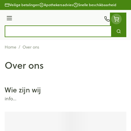
Ga naar de inhoud
Veilige betalingen
Apothekersadvies
Snelle beschikbaarheid
Menu
Zoek
Product, merk, categorie...
Home
/
Over ons
Over ons
Wie zijn wij
info...