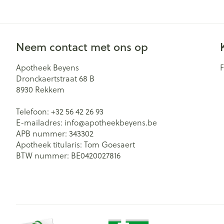
Zuurstof
Eelt
Eksteroog - lik
Ademhalingsst
Neem contact met ons op
Toon meer
Apotheek Beyens
Spieren en ge
Dronckaertstraat 68 B
8930
Rekkem
Specifiek voo
Naalden en sp
Telefoon:
+32 56 42 26 93
Lichaamsverzo
Infecties
E-mailadres:
info@
apotheekbeyens.be
Spuiten
Deodorant
APB nummer:
343302
Oplossing voor 
Apotheek titularis:
Tom Goesaert
Bad en douche
Luizen
BTW nummer:
BE0420027816
Naalden
Gezichtsverzor
Naalden voor i
pennaalden
Diagnostica
Toon meer