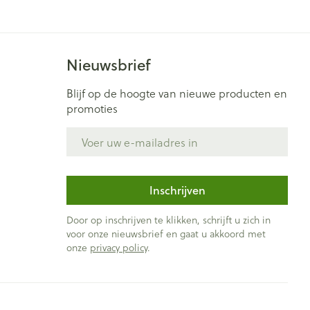
Bed
ng zon
Doorliggen - decubitis
ie
Urinewegen
Toon meer
Nieuwsbrief
Blijf op de hoogte van nieuwe producten en
id, spanning
Stoppen met roken
promoties
t en intieme
Gezichtsreiniging -
E-mail adres
ontschminken
n Orthopedie
Instrumenten
sche
Anti tumor middelen
en
Reinigingsmelk, - crème, -
ie
olie en gel
Inschrijven
jn
Tonic - lotion
Anesthesie
Door op inschrijven te klikken, schrijft u zich in
zorging
Micellair water
voor onze nieuwsbrief en gaat u akkoord met
onze
privacy policy
.
Specifiek voor de ogen
ie
Diverse geneesmiddelen
et
Toon meer