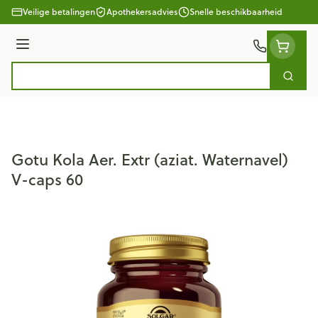
Ga naar de inhoud
Veilige betalingen
Apothekersadvies
Snelle beschikbaarheid
Menu
Zoek
Product, merk, categorie...
Gotu Kola Aer. Extr (aziat. Waternavel)
V-caps 60