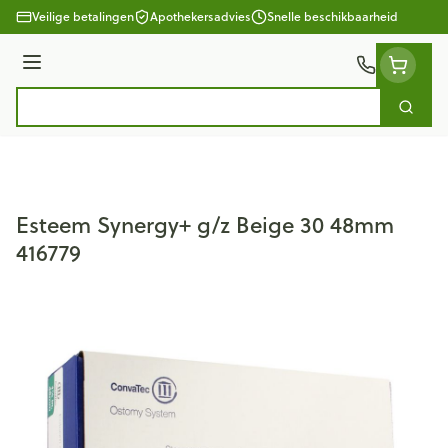
Ga naar de inhoud
Veilige betalingen
Apothekersadvies
Snelle beschikbaarheid
Menu
Zoek
Product, merk, categorie...
Esteem Synergy+ g/z Beige 30 48mm
416779