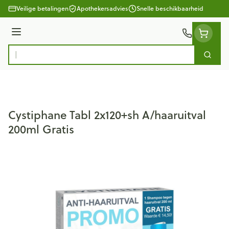
Ga naar de inhoud
Veilige betalingen
Apothekersadvies
Snelle beschikbaarheid
Menu
Zoek
Product, merk, categorie...
Cystiphane Tabl 2x120+sh A/haaruitval
200ml Gratis