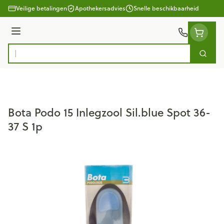
Ga naar de inhoud
Veilige betalingen
Apothekersadvies
Snelle beschikbaarheid
Menu
Zoek
Product, merk, categorie...
Bota Podo 15 Inlegzool Sil.blue Spot 36-
37 S 1p