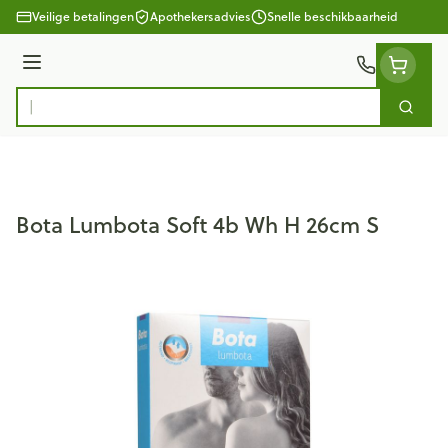
Ga naar de inhoud
Veilige betalingen
Apothekersadvies
Snelle beschikbaarheid
Menu
Zoek
Product, merk, categorie...
Bota Lumbota Soft 4b Wh H 26cm S