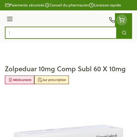
Aller au contenu
Paiements sécurisés
Conseil du pharmacien
Livraison rapide
Menu
Cherc
Rechercher
Zolpeduar 10mg Comp Subl 60 X 10mg
Médicament
Sur prescription