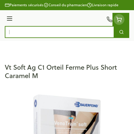
Aller au contenu
Paiements sécurisés
Conseil du pharmacien
Livraison rapide
Menu
Cherc
Rechercher
Vt Soft Ag C1 Orteil Ferme Plus Short
Caramel M