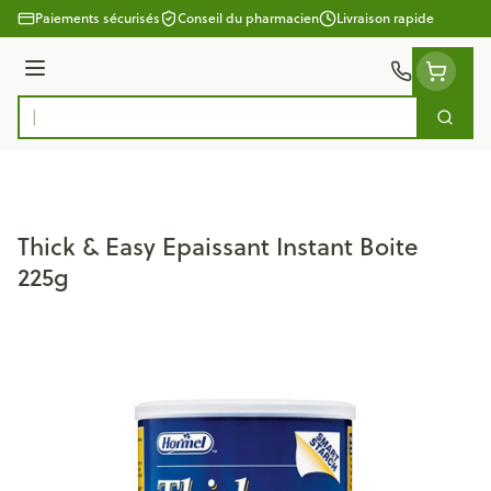
Aller au contenu
Paiements sécurisés
Conseil du pharmacien
Livraison rapide
Menu
Cherc
Rechercher
Thick & Easy Epaissant Instant Boite
225g