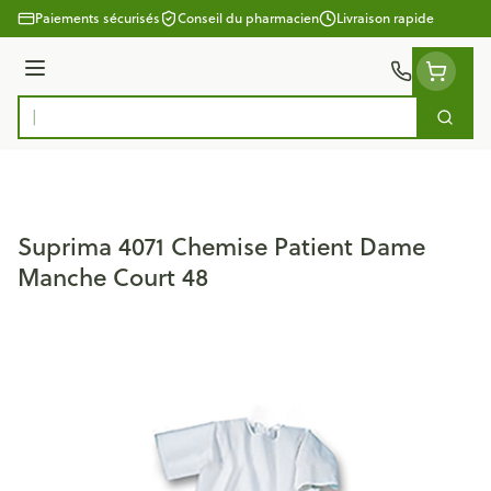
Aller au contenu
Paiements sécurisés
Conseil du pharmacien
Livraison rapide
Menu
Cherc
Rechercher
Suprima 4071 Chemise Patient Dame
Manche Court 48