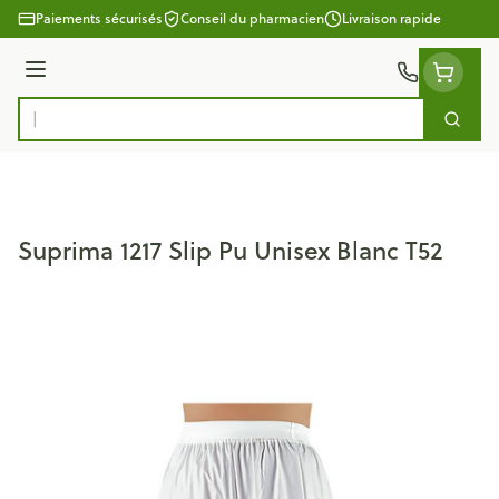
Aller au contenu
Paiements sécurisés
Conseil du pharmacien
Livraison rapide
Menu
Cherc
Rechercher
Suprima 1217 Slip Pu Unisex Blanc T52