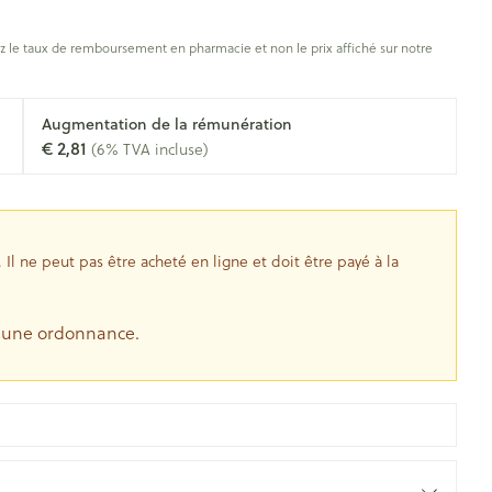
oiseaux
Soins des plaies
s
 le taux de remboursement en pharmacie et non le prix affiché sur notre
ins
Tests de diagnostic
Gorge et bouche
tress
Puces et tiques
Augmentation de la rémunération
Alcootest
Comprimés à sucer
€ 2,81
(6% TVA incluse)
Oreilles
hérapie -
uttes
Tensiomètre
Spray - solution
Bouche, gueule ou bec
aire
Bouchons d'oreilles
Test de cholestérol
nsements
Nettoyage des oreilles
Cardiofréquencemètre
l ne peut pas être acheté en ligne et doit être payé à la
 médicaux
Gouttes auriculaires
Afficher plus
s
e une ordonnance.
coagulant du
Matériel paramédical
Hémorroïdes
ie
Respiration et oxygène
olaire
Hygiène
ie
Salle de bains