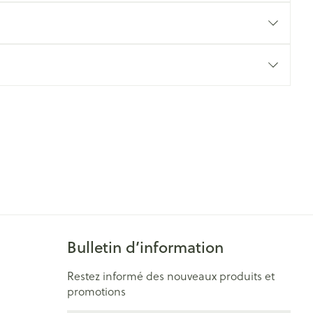
Yeux
s
Afficher plus
ti-insectes
Senteur
Bulletin d’information
CBD
Restez informé des nouveaux produits et
promotions