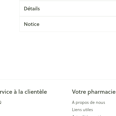
Massage
Afficher plus
Détails
Afficher plu
essoires
Masques chirurgique
Notice
e
Compléments
Répulsifs an
nutritionnels
entation
 peau irritée
rvice à la clientèle
Votre pharmacie
Autobronzants
Rasage
Q
A propos de nous
Liens utiles