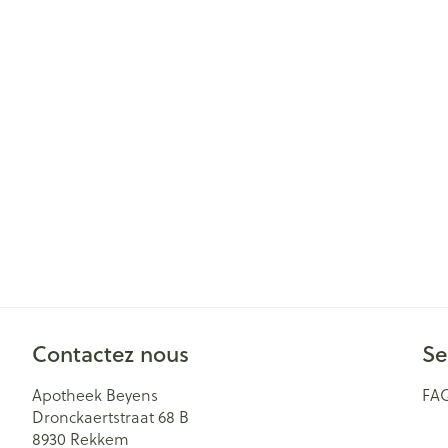
Cheveux
Piluliers et acc
Soins du visag
Taches de pigm
Peau sensible -
Peau mixte
Peau terne
Afficher plus
Contactez nous
Se
Ronflement
Apotheek Beyens
FA
Dronckaertstraat 68 B
8930
Rekkem