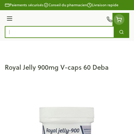
Aller au contenu
Paiements sécurisés
Conseil du pharmacien
Livraison rapide
Menu
Cherc
Rechercher
Royal Jelly 900mg V-caps 60 Deba