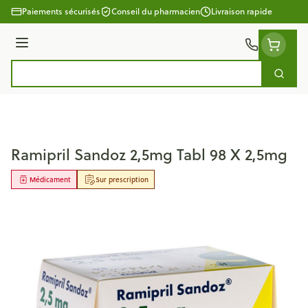
Aller au contenu
Paiements sécurisés
Conseil du pharmacien
Livraison rapide
Menu
Cherc
Rechercher
Ramipril Sandoz 2,5mg Tabl 98 X 2,5mg
Médicament
Sur prescription