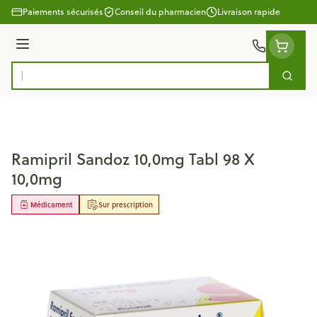
Aller au contenu
Paiements sécurisés
Conseil du pharmacien
Livraison rapide
Menu
Cherc
Rechercher
Ramipril Sandoz 10,0mg Tabl 98 X
10,0mg
Médicament
Sur prescription