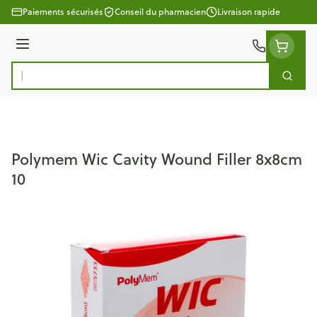
Aller au contenu
Paiements sécurisés
Conseil du pharmacien
Livraison rapide
Menu
Cherc
Rechercher
Polymem Wic Cavity Wound Filler 8x8cm
10