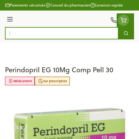
Aller au contenu
Paiements sécurisés
Conseil du pharmacien
Livraison rapide
Menu
Cherc
Rechercher
Perindopril EG 10Mg Comp Pell 30
Médicament
Sur prescription