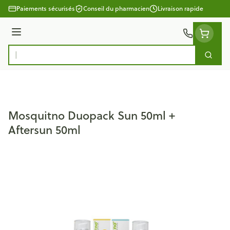
Aller au contenu
Paiements sécurisés
Conseil du pharmacien
Livraison rapide
Menu
Cherc
Rechercher
Mosquitno Duopack Sun 50ml +
Aftersun 50ml