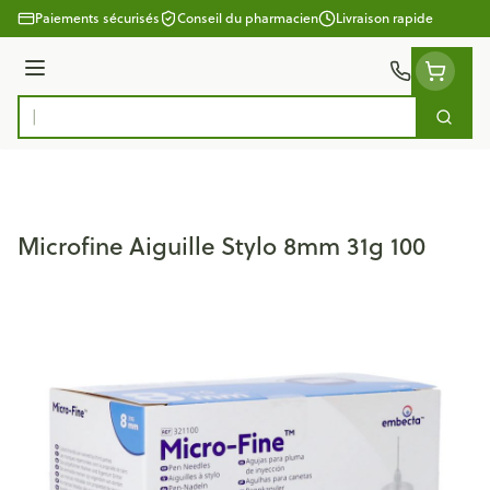
Aller au contenu
Paiements sécurisés
Conseil du pharmacien
Livraison rapide
Menu
Cherc
Rechercher
Microfine Aiguille Stylo 8mm 31g 100