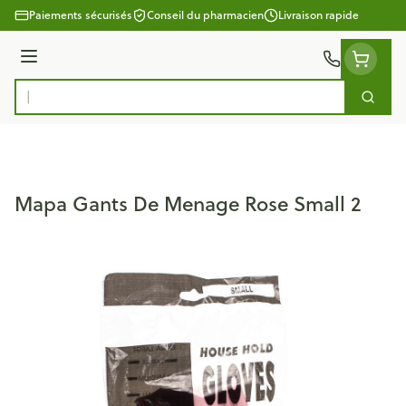
Aller au contenu
Paiements sécurisés
Conseil du pharmacien
Livraison rapide
Menu
Cherc
Rechercher
Mapa Gants De Menage Rose Small 2