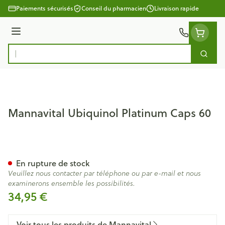
Aller au contenu
Paiements sécurisés
Conseil du pharmacien
Livraison rapide
Menu
Cherc
Rechercher
Mannavital Ubiquinol Platinum Caps 60
Mannavital Ubiquinol Platin
En rupture de stock
Veuillez nous contacter par téléphone ou par e-mail et nous
examinerons ensemble les possibilités.
34,95 €
Voir tous les produits de Mannavital