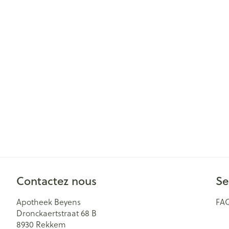
Cheveux
Piluliers et acc
Soins du visag
Taches de pigm
Peau sensible -
Peau mixte
Peau terne
Afficher plus
Contactez nous
Se
Ronflement
Apotheek Beyens
FA
Dronckaertstraat 68 B
8930
Rekkem