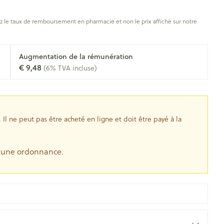
s
Afficher plus
oiseaux
Soins des plaies
s
 le taux de remboursement en pharmacie et non le prix affiché sur notre
ins
Tests de diagnostic
Gorge et bouche
tress
Puces et tiques
Augmentation de la rémunération
Alcootest
Comprimés à sucer
€ 9,48
(6% TVA incluse)
Oreilles
hérapie -
uttes
Tensiomètre
Bouche, gueule ou bec
Spray - solution
aire
Bouchons d'oreilles
Test de cholestérol
nsements
Nettoyage des oreilles
Cardiofréquencemètre
l ne peut pas être acheté en ligne et doit être payé à la
 médicaux
Gouttes auriculaires
Afficher plus
s
e une ordonnance.
coagulant du
Matériel paramédical
Hémorroïdes
ie
Respiration et oxygène
olaire
Hygiène
ie
Salle de bains