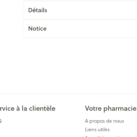
Massage
Afficher plus
Détails
Afficher plu
essoires
Masques chirurgique
Notice
e
Compléments
Répulsifs an
nutritionnels
entation
 peau irritée
rvice à la clientèle
Votre pharmacie
Autobronzants
Rasage
Q
A propos de nous
Liens utiles