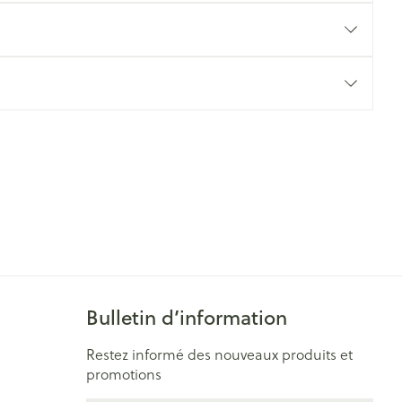
Yeux
s
Afficher plus
ti-insectes
Senteur
Bulletin d’information
CBD
Restez informé des nouveaux produits et
promotions