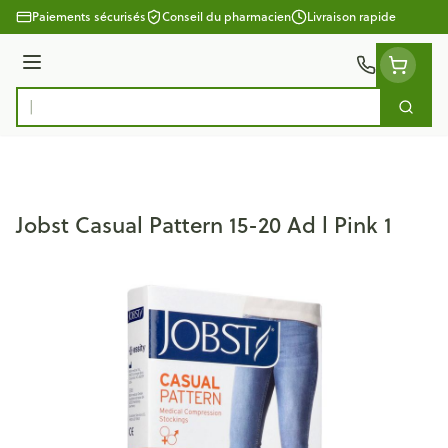
Aller au contenu
Paiements sécurisés
Conseil du pharmacien
Livraison rapide
Menu
Cherc
Rechercher
Jobst Casual Pattern 15-20 Ad l Pink 1