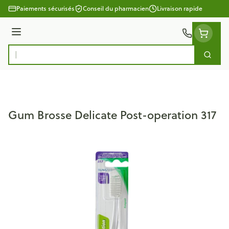
Aller au contenu
Paiements sécurisés
Conseil du pharmacien
Livraison rapide
Menu
Cherc
Rechercher
Gum Brosse Delicate Post-operation 317