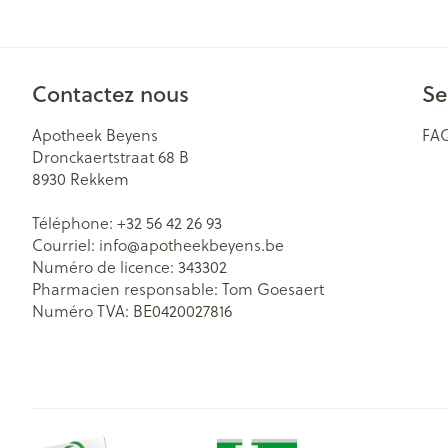
Accessoires aér
Pieds secs, callo
crevasses
Oxygène
Système respir
Ampoules
Contactez nous
Se
Callosités
Apotheek Beyens
FA
Cors
Muscles et arti
Dronckaertstraat 68 B
8930
Rekkem
Afficher plus
Téléphone:
+32 56 42 26 93
Aiguilles et se
Courriel:
info@
apotheekbeyens.be
Infections
Numéro de licence:
343302
Seringues
Spécifiquement
Pharmacien responsable:
Tom Goesaert
hommes
Solution inject
Numéro TVA:
BE0420027816
Soins du corps
Aiguilles
Poux
Déodorants
Aiguilles stylo
Bain et douche
Afficher plus
Diagnostiques
Soins du visag