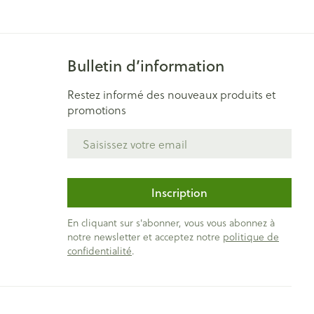
Bain et douche
Lit
Escarres
e
Voies urinaires
Bulletin d’information
Afficher plus
au soleil
Restez informé des nouveaux produits et
nxiété et
Arrêter de fumer
promotions
s
Adresse mail
t orthopédie:
Instruments
Médicaments anti-
rthopédiques
tumoraux
t hygiène
Démaquillage et
Inscription
nettoyage
En cliquant sur s'abonner, vous vous abonnez à
et
Lait, gel, huile et crème de
Anesthésie
notre newsletter et acceptez notre
politique de
on
nettoyage
confidentialité
.
ntime
Tonic - lotion
pieds
ie
Médications diverses
Eau micellaire
s