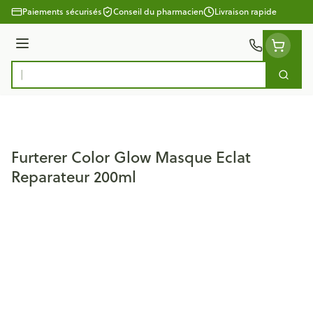
Aller au contenu
Paiements sécurisés
Conseil du pharmacien
Livraison rapide
Menu
Cherc
Rechercher
Furterer Color Glow Masque Eclat
Reparateur 200ml