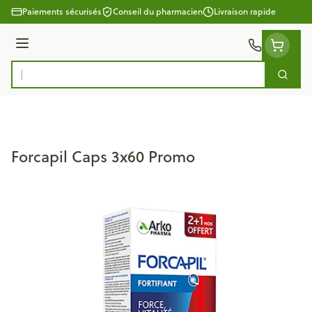
Aller au contenu
Paiements sécurisés
Conseil du pharmacien
Livraison rapide
Menu
Cherc
Rechercher
Forcapil Caps 3x60 Promo