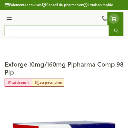
Aller au contenu
Paiements sécurisés
Conseil du pharmacien
Livraison rapide
Menu
Cherc
Rechercher
Exforge 10mg/160mg Pipharma Comp 98
Pip
Médicament
Sur prescription