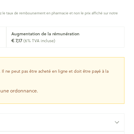
oiseaux
Soins des plaies
s
 le taux de remboursement en pharmacie et non le prix affiché sur notre
ins
Tests de diagnostic
Gorge et bouche
tress
Puces et tiques
Augmentation de la rémunération
Alcootest
Comprimés à sucer
€ 7,17
(6% TVA incluse)
Oreilles
hérapie -
uttes
Tensiomètre
Spray - solution
Bouche, gueule ou bec
aire
Bouchons d'oreilles
Test de cholestérol
nsements
Nettoyage des oreilles
Cardiofréquencemètre
l ne peut pas être acheté en ligne et doit être payé à la
 médicaux
Gouttes auriculaires
Afficher plus
s
e une ordonnance.
coagulant du
Matériel paramédical
Hémorroïdes
ie
Respiration et oxygène
olaire
Hygiène
ie
Salle de bains