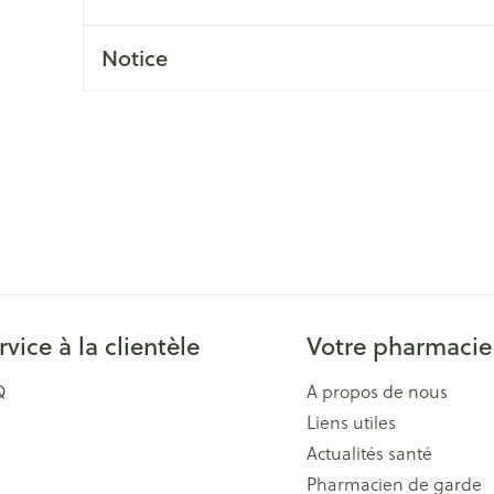
Massage
Afficher plus
Afficher plu
Notice
essoires
Masques chirurgique
e
Compléments
Répulsifs an
nutritionnels
entation
 peau irritée
rvice à la clientèle
Votre pharmacie
Q
A propos de nous
Liens utiles
Autobronzants
Rasage
Actualités santé
Pharmacien de garde