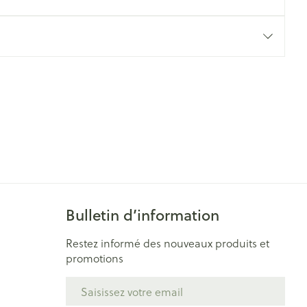
Yeux
s
Afficher plus
ti-insectes
Senteur
Bulletin d’information
Restez informé des nouveaux produits et
promotions
CBD
Adresse mail