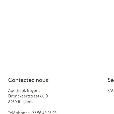
Cheveux
Piluliers et acc
Soins du visag
Taches de pigm
Peau sensible -
Peau mixte
Peau terne
Afficher plus
Contactez nous
Se
Apotheek Beyens
FA
Dronckaertstraat 68 B
Ronflement
8930
Rekkem
Téléphone:
+32 56 42 26 93