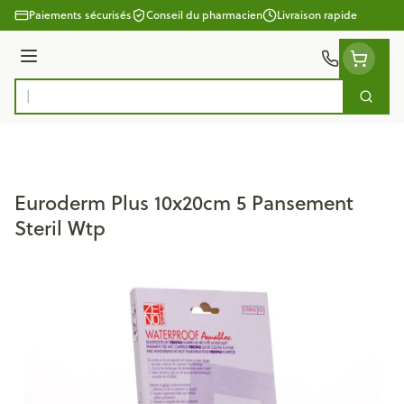
Aller au contenu
Paiements sécurisés
Conseil du pharmacien
Livraison rapide
Menu
Cherc
Rechercher
Euroderm Plus 10x20cm 5 Pansement
Steril Wtp