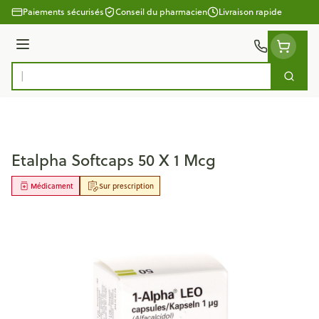
Aller au contenu
Paiements sécurisés
Conseil du pharmacien
Livraison rapide
Menu
Cherc
Rechercher
Etalpha Softcaps 50 X 1 Mcg
Médicament
Sur prescription