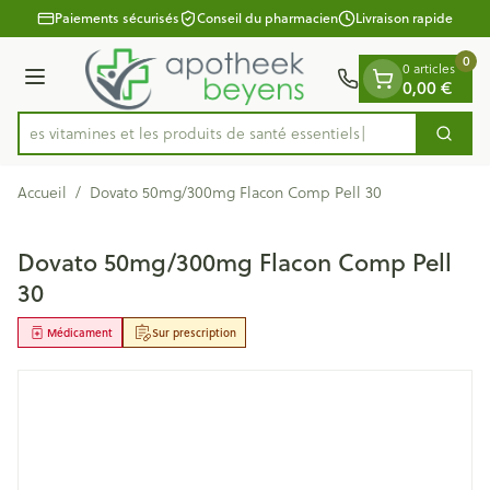
Diapositive 1 de 1
Aller au contenu
Paiements sécurisés
Conseil du pharmacien
Livraison rapide
0
0 articles
Menu
0,00 €
ez les vitamines et les produits de santé essentiels
Cherc
Rechercher
Accueil
/
Dovato 50mg/300mg Flacon Comp Pell 30
Dovato 50mg/300mg Flacon Comp Pell
30
Médicament
Sur prescription