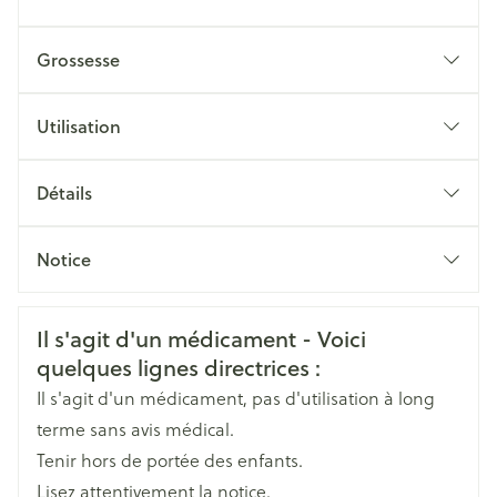
Grossesse
Grossesse
Utilisation
Détails
CNK
3966579
Notice
Fabricants
Français
Viiv Healthcare UK Limited
Français
Allemand
Informations sur la sécurité
Il s'agit d'un médicament - Voici
Allemand
Néerlandais
Néerlandais
Largeur
65 mm
quelques lignes directrices :
Il s'agit d'un médicament, pas d'utilisation à long
Longueur
100 mm
terme sans avis médical.
Tenir hors de portée des enfants.
Profondeur
50 mm
Lisez attentivement la notice.