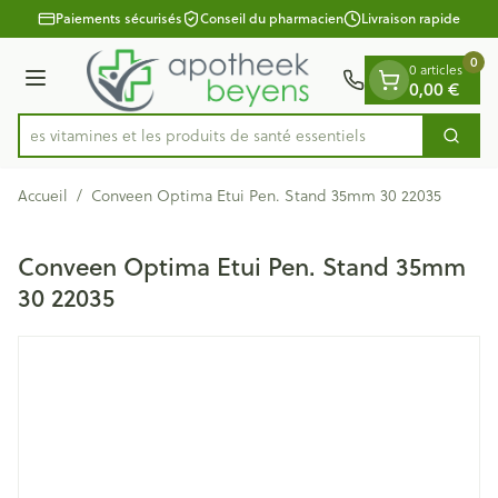
Diapositive 1 de 1
Aller au contenu
Paiements sécurisés
Conseil du pharmacien
Livraison rapide
0
0 articles
Menu
0,00 €
ez les vitamines et les produits de santé essentiels
Cherc
Rechercher
Accueil
/
Conveen Optima Etui Pen. Stand 35mm 30 22035
Conveen Optima Etui Pen. Stand 35mm
30 22035