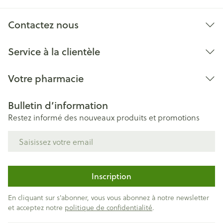
Largeur
137 mm
Contactez nous
Adhésif équilibré
Longueur
160 mm
Service à la clientèle
Profondeur
71 mm
Votre pharmacie
Température ambiante (15°C -
Préservation
Bulletin d’information
25°C)
Restez informé des nouveaux produits et promotions
Adresse mail
Inscription
En cliquant sur s'abonner, vous vous abonnez à notre newsletter
et acceptez notre
politique de confidentialité
.