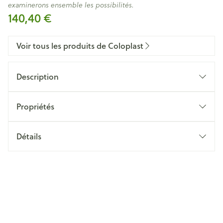
examinerons ensemble les possibilités.
140,40 €
Voir tous les produits de Coloplast
Description
Propriétés
Facile à appliquer
Détails
Système anti-fuites
CNK
2280725
Fabricants
Coloplast Belgium
Marques
Coloplast
Confortable à porter