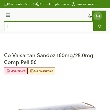
Aller au contenu
Paiements sécurisés
Conseil du pharmacien
Livraison rapide
Menu
Cherc
Rechercher
Co Valsartan Sandoz 160mg/25,0mg
Comp Pell 56
Médicament
Sur prescription