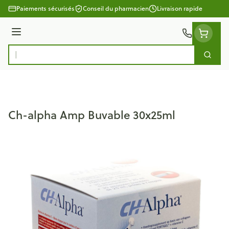
Aller au contenu
Paiements sécurisés
Conseil du pharmacien
Livraison rapide
Menu
Cherc
Rechercher
Ch-alpha Amp Buvable 30x25ml