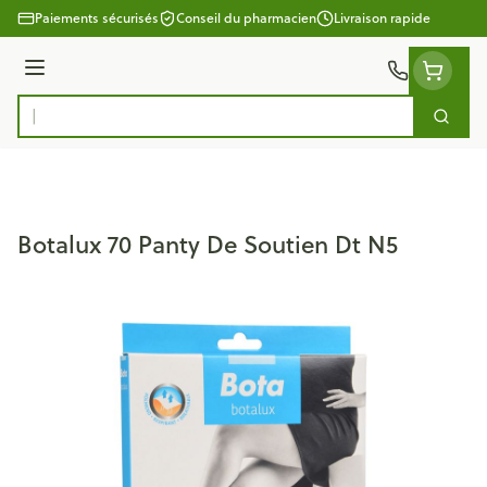
Aller au contenu
Paiements sécurisés
Conseil du pharmacien
Livraison rapide
Menu
Cherc
Rechercher
Botalux 70 Panty De Soutien Dt N5