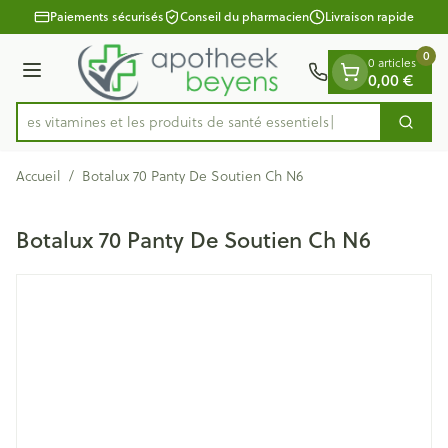
Diapositive 1 de 1
Aller au contenu
Paiements sécurisés
Conseil du pharmacien
Livraison rapide
0
0 articles
0,00 €
Menu
ez les vitamines et les produits de santé essentiels
Cherc
Rechercher
Accueil
/
Botalux 70 Panty De Soutien Ch N6
Botalux 70 Panty De Soutien Ch N6