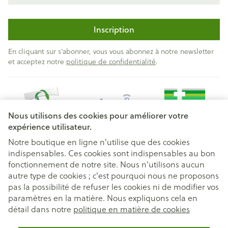
Veuillez respecter les symboles.
Inscription
Un lavage à la main prolongera la durée de vie de
vos bas.
En cliquant sur s'abonner, vous vous abonnez à notre newsletter
et acceptez notre
politique de confidentialité
.
Le Botalux support stocking est lavable en machine
avec un programme approprié, en utilisant un
savon doux (Renovelastic), sans assouplissant.
Rincer abondamment sans essorer.
Nous utilisons des cookies pour améliorer votre
Ne pas donner au nettoyage à sec, ne pas repasser.
expérience utilisateur.
Pour le séchage: placer dans une serviette épaisse,
Notre boutique en ligne n'utilise que des cookies
en l'enroulant bien. Ne le placez pas sur le
indispensables. Ces cookies sont indispensables au bon
Liens légaux
fonctionnement de notre site. Nous n'utilisons aucun
chauffage ou au soleil.
autre type de cookies ; c'est pourquoi nous ne proposons
Conservez vos bas à l'abri de l'humidité et du soleil
pas la possibilité de refuser les cookies ni de modifier vos
à température ambiante.
paramètres en la matière. Nous expliquons cela en
Certaines huiles, crèmes ou pommades peuvent
détail dans notre
politique en matière de cookies
endommager les bas.