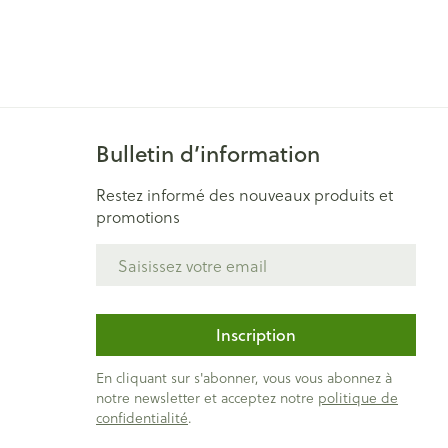
Bain et douche
Lit
Escarres
e
Voies urinaires
Afficher plus
au soleil
Bulletin d’information
nxiété et
Arrêter de fumer
s
Restez informé des nouveaux produits et
promotions
t orthopédie:
Instruments
Médicaments anti-
rthopédiques
Adresse mail
tumoraux
t hygiène
Démaquillage et
nettoyage
et
Lait, gel, huile et crème de
Inscription
Anesthésie
on
nettoyage
En cliquant sur s'abonner, vous vous abonnez à
ntime
Tonic - lotion
pieds
notre newsletter et acceptez notre
politique de
ie
Médications diverses
confidentialité
.
Eau micellaire
s