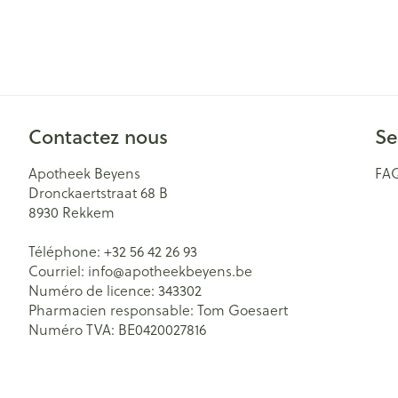
Accessoires aér
Pieds secs, callo
crevasses
Oxygène
Système respir
Ampoules
Callosités
Contactez nous
Cors
Se
Muscles et arti
Afficher plus
Apotheek Beyens
FA
Dronckaertstraat 68 B
Aiguilles et se
8930
Rekkem
Infections
Seringues
Spécifiquement
Téléphone:
+32 56 42 26 93
hommes
Solution inject
Courriel:
info@
apotheekbeyens.be
Numéro de licence:
343302
Soins du corps
Aiguilles
Poux
Pharmacien responsable:
Tom Goesaert
Déodorants
Aiguilles stylo
Numéro TVA:
BE0420027816
Bain et douche
Afficher plus
Diagnostiques
Soins du visag