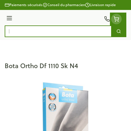
Aller au contenu
Paiements sécurisés
Conseil du pharmacien
Livraison rapide
Menu
Cherc
Rechercher
Bota Ortho Df 1110 Sk N4