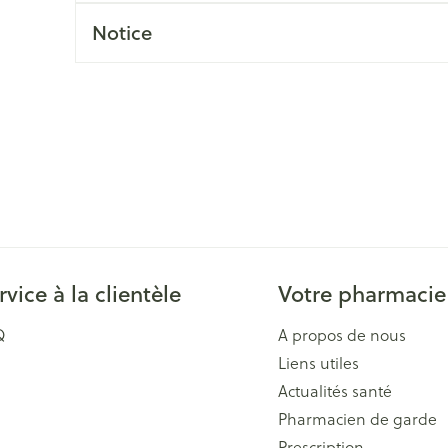
Massage
Afficher plus
Notice
Afficher plu
essoires
Masques chirurgique
e
Compléments
Répulsifs an
nutritionnels
entation
 peau irritée
rvice à la clientèle
Votre pharmacie
Q
A propos de nous
Liens utiles
Autobronzants
Rasage
Actualités santé
Pharmacien de garde
Prescription