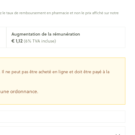
s
Afficher plus
oiseaux
Soins des plaies
s
 le taux de remboursement en pharmacie et non le prix affiché sur notre
ins
Tests de diagnostic
Gorge et bouche
tress
Puces et tiques
Augmentation de la rémunération
Alcootest
Comprimés à sucer
€ 1,12
(6% TVA incluse)
Oreilles
hérapie -
uttes
Tensiomètre
Bouche, gueule ou bec
Spray - solution
aire
Bouchons d'oreilles
Test de cholestérol
nsements
Nettoyage des oreilles
Cardiofréquencemètre
l ne peut pas être acheté en ligne et doit être payé à la
 médicaux
Gouttes auriculaires
Afficher plus
s
e une ordonnance.
coagulant du
Matériel paramédical
Hémorroïdes
ie
Respiration et oxygène
olaire
Hygiène
ie
Salle de bains