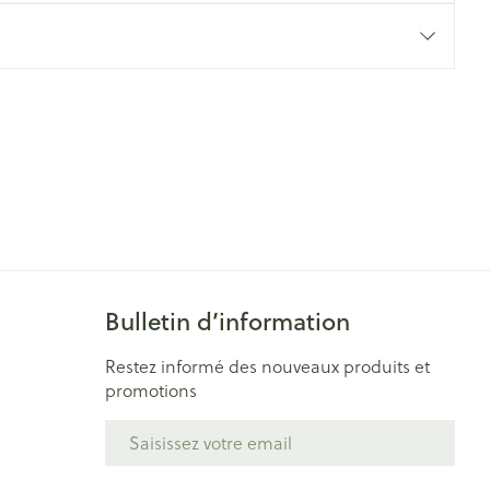
Yeux
s
Afficher plus
ti-insectes
Senteur
Bulletin d’information
Restez informé des nouveaux produits et
promotions
CBD
Adresse mail