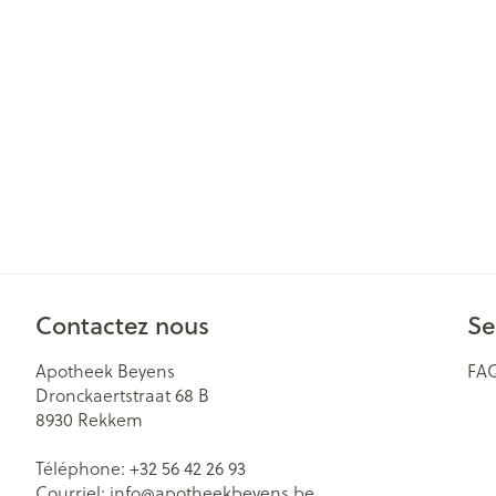
Cheveux
Piluliers et acc
Soins du visag
Taches de pigm
Peau sensible -
Peau mixte
Peau terne
Contactez nous
Se
Afficher plus
Apotheek Beyens
FA
Dronckaertstraat 68 B
8930
Rekkem
Ronflement
Téléphone:
+32 56 42 26 93
Courriel:
info@
apotheekbeyens.be