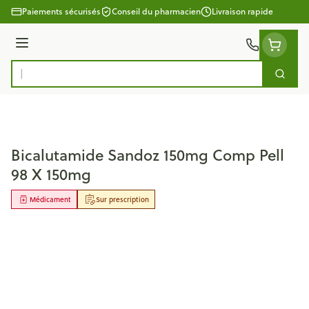
Aller au contenu
Paiements sécurisés
Conseil du pharmacien
Livraison rapide
Menu
Cherc
Rechercher
Bicalutamide Sandoz 150mg Comp Pell
98 X 150mg
Médicament
Sur prescription