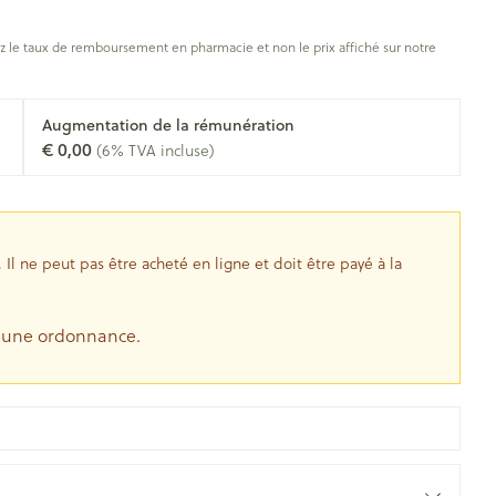
s
Afficher plus
oiseaux
Soins des plaies
s
 le taux de remboursement en pharmacie et non le prix affiché sur notre
ins
Tests de diagnostic
Gorge et bouche
tress
Puces et tiques
Augmentation de la rémunération
Alcootest
Comprimés à sucer
€ 0,00
(6% TVA incluse)
Oreilles
hérapie -
uttes
Tensiomètre
Bouche, gueule ou bec
Spray - solution
aire
Bouchons d'oreilles
Test de cholestérol
nsements
Nettoyage des oreilles
Cardiofréquencemètre
l ne peut pas être acheté en ligne et doit être payé à la
 médicaux
Gouttes auriculaires
Afficher plus
s
e une ordonnance.
coagulant du
Matériel paramédical
Hémorroïdes
ie
Respiration et oxygène
olaire
Hygiène
ie
Salle de bains