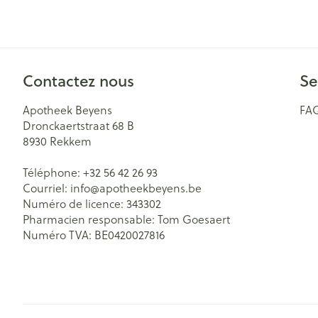
Cheveux
Piluliers et acc
Contactez nous
Se
Soins du visag
Apotheek Beyens
FA
Taches de pigm
Dronckaertstraat 68 B
8930
Rekkem
Peau sensible -
Peau mixte
Téléphone:
+32 56 42 26 93
Courriel:
info@
apotheekbeyens.be
Peau terne
Numéro de licence:
343302
Afficher plus
Pharmacien responsable:
Tom Goesaert
Numéro TVA:
BE0420027816
Ronflement