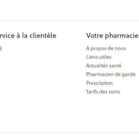
Massage
Afficher plus
Afficher plu
essoires
Masques chirurgique
rvice à la clientèle
Votre pharmacie
e
Compléments
Répulsifs an
nutritionnels
Q
A propos de nous
entation
Liens utiles
 peau irritée
Actualités santé
Pharmacien de garde
Prescription
Tarifs des soins
Autobronzants
Rasage