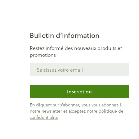
Yeux
s
Afficher plus
Bulletin d’information
ti-insectes
Senteur
Restez informé des nouveaux produits et
promotions
Adresse mail
Inscription
En cliquant sur s'abonner, vous vous abonnez à
notre newsletter et acceptez notre
politique de
confidentialité
.
CBD