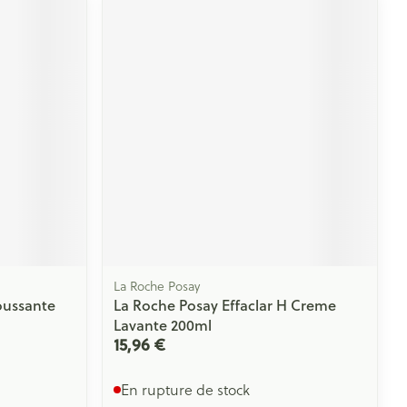
Yeux
s
Afficher plus
ti-insectes
Senteur
La Roche Posay
ussante
La Roche Posay Effaclar H Creme
Lavante 200ml
15,96 €
CBD
En rupture de stock