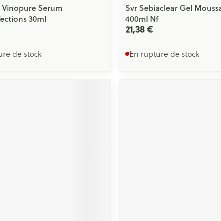
e Vinopure Serum
Svr Sebiaclear Gel Mouss
ections 30ml
400ml Nf
21,38 €
ure de stock
En rupture de stock