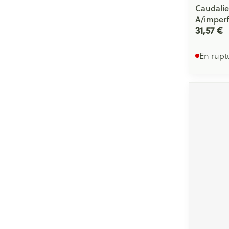
Caudali
A/imperf
31,57 €
En rupt