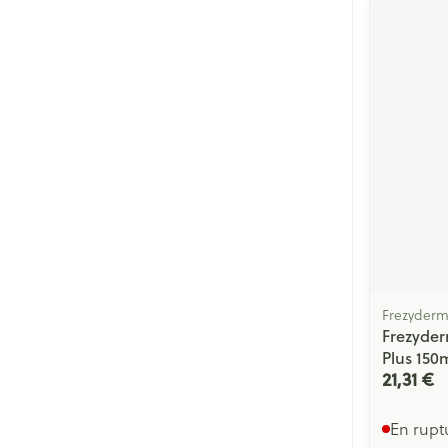
Cheveux
Piluliers et acc
Soins du visag
Taches de pigm
Peau sensible -
Peau mixte
Peau terne
Afficher plus
Frezyder
Frezyde
Plus 150
21,31 €
Ronflement
En rupt