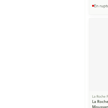
En rupt
La Roche 
La Roche
Moussant