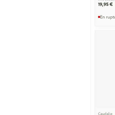
19,95 €
En rupt
Caudalie