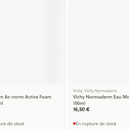
Massage
Afficher plus
Afficher plu
essoires
Masques chirurgique
e
Compléments
Répulsifs an
nutritionnels
entation
 peau irritée
m
Vichy, Vichy Normaderm
rm Ac-norm Active Foam
Vichy Normaderm Eau Mo
ml
150ml
16,50 €
Autobronzants
Rasage
ure de stock
En rupture de stock