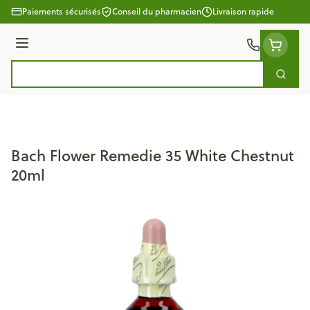
Aller au contenu
Paiements sécurisés
Conseil du pharmacien
Livraison rapide
Menu
Cherc
Rechercher
Bach Flower Remedie 35 White Chestnut
20ml