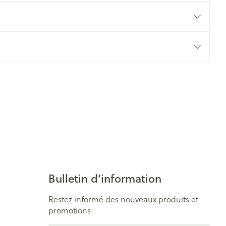
Yeux
s
Afficher plus
ti-insectes
Senteur
Bulletin d’information
CBD
Restez informé des nouveaux produits et
promotions