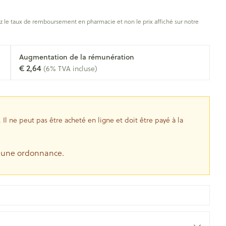
s
Afficher plus
oiseaux
Soins des plaies
s
 le taux de remboursement en pharmacie et non le prix affiché sur notre
ins
Tests de diagnostic
Gorge et bouche
tress
Puces et tiques
Augmentation de la rémunération
Alcootest
Comprimés à sucer
€ 2,64
(6% TVA incluse)
Oreilles
hérapie -
uttes
Tensiomètre
Bouche, gueule ou bec
Spray - solution
aire
Bouchons d'oreilles
Test de cholestérol
nsements
Nettoyage des oreilles
Cardiofréquencemètre
l ne peut pas être acheté en ligne et doit être payé à la
 médicaux
Gouttes auriculaires
Afficher plus
s
e une ordonnance.
coagulant du
Matériel paramédical
Hémorroïdes
ie
Respiration et oxygène
olaire
Hygiène
ie
Salle de bains