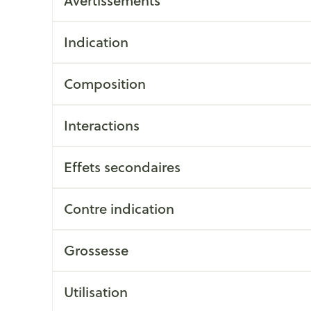
Avertissements
osol
aiguilles
sités et
Vernis à ongles
Après-soleil
accessoires
Autres produits diabète
Indication
Mycose des ongles
Lèvres
atoire
Système hormonal
Gynécologi
Aiguilles pour seringues à
Rongement des ongles
Banc solaire
insuline
Composition
Renforcement des ongles
Préparation 
Afficher plus
culations
Système nerveux
Insomnie, a
Afficher plus
Afficher plu
stress
Interactions
ringues
Sondes, baxters et
Bandages e
Effets secondaires
Immunité
Allergie
cathéters
bandages o
 pour les
Maquillage
Sexualité e
Sondes
intime
Ventre
Contre indication
able
Pinceaux et ustensiles de
Accessoires pour sondes
Bras
Préservatifs 
maquillage
Acné
Oreille
contracepti
Baxters
Coude
Grossesse
Eye-liners
Bien-être i
Catheters
Cheville et 
Mascaras
Minceur
Homeopath
Utilisation
Soin intime
Afficher plu
e
Ombres à paupières