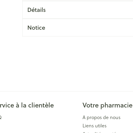
Massage
Afficher plus
Détails
Afficher plu
essoires
Masques chirurgique
Notice
e
Compléments
Répulsifs an
nutritionnels
entation
 peau irritée
rvice à la clientèle
Votre pharmacie
Autobronzants
Rasage
Q
A propos de nous
Liens utiles